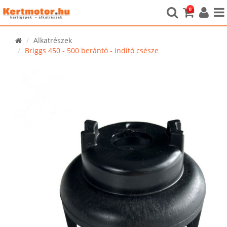
0
Alkatrészek
Briggs 450 - 500 berántó - indító csésze