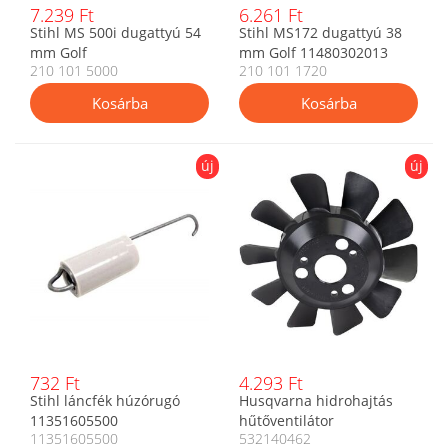
7.239 Ft
6.261 Ft
Stihl MS 500i dugattyú 54
Stihl MS172 dugattyú 38
mm Golf
mm Golf 11480302013
210 101 5000
210 101 1720
új
új
732 Ft
4.293 Ft
Stihl láncfék húzórugó
Husqvarna hidrohajtás
11351605500
hűtőventilátor
11351605500
532140462