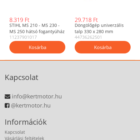
8.319 Ft
29.718 Ft
STIHL MS 210 - MS 230 -
Döngölőgép univerzális
MS 250 hátsó fogantyúház
talp 330 x 280 mm
11237901017
44736262501
- gyári OEM
Kapcsolat
info@kertmotor.hu
@kertmotor.hu
Információk
Kapcsolat
Vásárlási feltételek