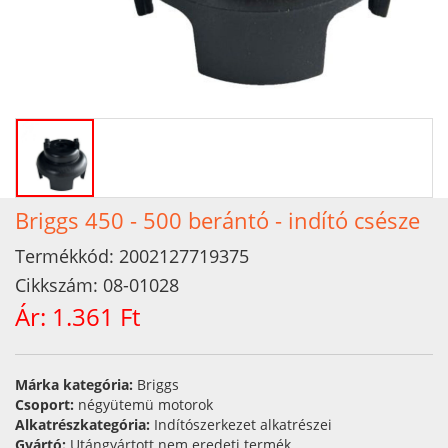
Briggs 450 - 500 berántó - indító csésze
Termékkód:
2002127719375
Cikkszám:
08-01028
Ár:
1.361 Ft
Márka kategória:
Briggs
Csoport:
négyütemü motorok
Alkatrészkategória:
Indítószerkezet alkatrészei
Gyártó:
Utángyártott nem eredeti termék