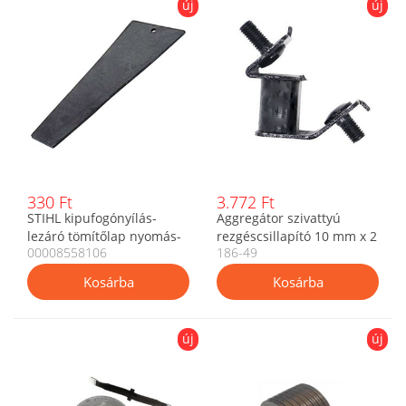
új
új
330 Ft
3.772 Ft
STIHL kipufogónyílás-
Aggregátor szivattyú
lezáró tömítőlap nyomás-
rezgéscsillapító 10 mm x 2
00008558106
186-49
és vákuumvizsgálathoz
menet - 2 db os szett
0000 855 8106
új
új