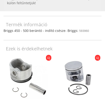
külön feltűntetjük!
Termék információ
Briggs 450 - 500 berántó - indító csésze- Briggs:
593960
Ezek is érdekelhetnek
új
új