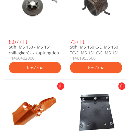
8.077 Ft
737 Ft
Stihl MS 150 - MS 151
Stihl MS 150 C-E, MS 150
csillagkerék - kuplungdob
TC-E, MS 151 C-E, MS 151
11466402006
11461953500
3/8 Picco 6 fogú
TC-E indító segédrugó
(11466402006)
11461953500
új
új