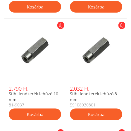
új
új
2.790 Ft
2.032 Ft
Stihl lendkerék lehúzó 10
Stihl lendkerék lehúzó 8
mm
mm
81-9037
59108930801