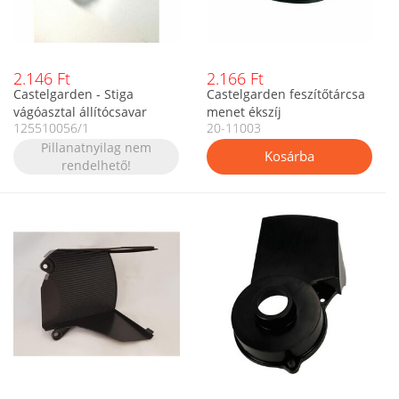
2.146 Ft
2.166 Ft
Castelgarden - Stiga
Castelgarden feszítőtárcsa
vágóasztal állítócsavar
menet ékszíj
125510056/1
20-11003
Pillanatnyilag nem
rendelhető!