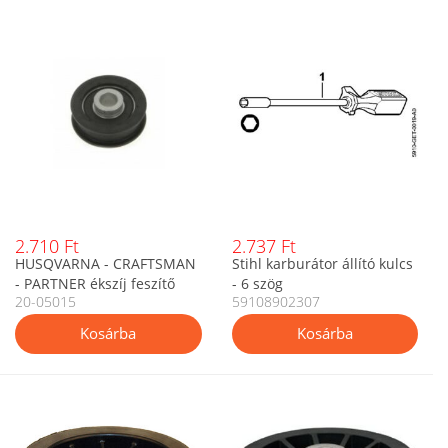
2.710 Ft
2.737 Ft
HUSQVARNA - CRAFTSMAN
Stihl karburátor állító kulcs
- PARTNER ékszíj feszítő
- 6 szög
20-05015
59108902307