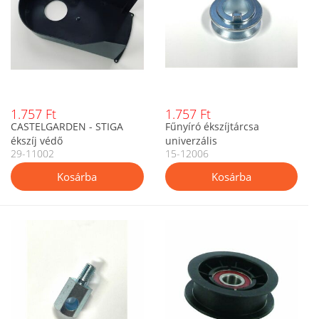
1.757 Ft
1.757 Ft
CASTELGARDEN - STIGA
Fűnyíró ékszíjtárcsa
ékszíj védő
univerzális
29-11002
15-12006