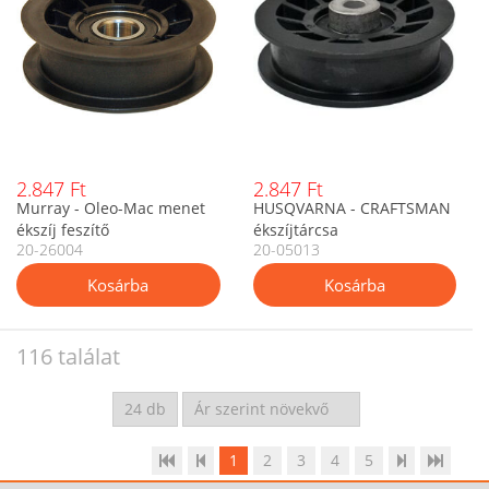
2.847 Ft
2.847 Ft
Murray - Oleo-Mac menet
HUSQVARNA - CRAFTSMAN
ékszíj feszítő
ékszíjtárcsa
20-26004
20-05013
116 találat
1
2
3
4
5