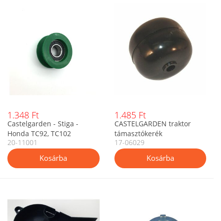
1.348 Ft
1.485 Ft
Castelgarden - Stiga -
CASTELGARDEN traktor
Honda TC92, TC102
támasztókerék
20-11001
17-06029
ékszíjtárcsa