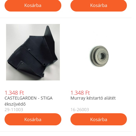
1.348 Ft
1.348 Ft
CASTELGARDEN - STIGA
Murray késtartó alátét
ékszíjvédő
29-11003
16-26003