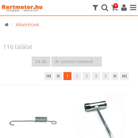
0
Alkatrészek
116 találat
1
2
3
4
5