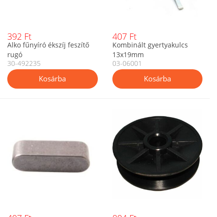
392 Ft
407 Ft
Alko fűnyíró ékszíj feszítő
Kombinált gyertyakulcs
rugó
13x19mm
30-492235
03-06001