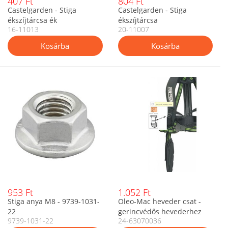
407 Ft
804 Ft
Castelgarden - Stiga
Castelgarden - Stiga
ékszíjtárcsa ék
ékszíjtárcsa
16-11013
20-11007
953 Ft
1.052 Ft
Stiga anya M8 - 9739-1031-
Oleo-Mac heveder csat -
22
gerincvédős hevederhez
9739-1031-22
24-63070036