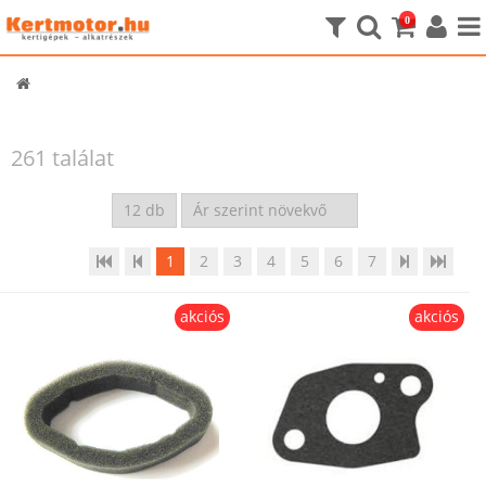
0
261 találat
1
2
3
4
5
6
7
akciós
akciós