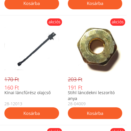
akciós
akciós
170 Ft
203 Ft
160 Ft
191 Ft
Kínai láncfűrész olajcső
Stihl láncdekni leszorító
anya
28-12013
28-04009