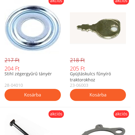
akciós
akciós
217 Ft
218 Ft
204 Ft
205 Ft
Stihl zégergyűrű tányér
Gyújtáskulcs fűnyíró
traktorokhoz
28-04010
23-06003
akciós
akciós