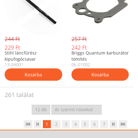
244 Ft
257 Ft
229 Ft
242 Ft
Stihl láncfűrész
Briggs Quantum karburátor
kipufogócsavar
tömítés
13-04001
06-01002
261 találat
1
2
3
4
5
6
7