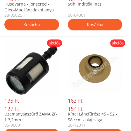
Husqvarna - Jonsered -
Stihl indítókilincs
Oleo-Mac láncdekni anya
28-05025
08-04001
akciós
akciós
135 Ft
163 Ft
127 Ft
154 Ft
Üzemanyagszűrő ZAMA ZF-
Kínai Láncfűrész 45 - 52 -
1 3,2mm
58 ccm - olajcsiga
05-06001
28-12011