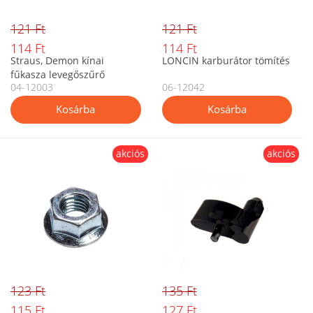
121 Ft
121 Ft
114 Ft
114 Ft
Straus, Demon kínai
LONCIN karburátor tömítés
fűkasza levegőszűrő
04-12003
06-12042
akciós
akciós
123 Ft
135 Ft
115 Ft
127 Ft