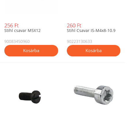
256 Ft
260 Ft
Stihl csavar M5X12
Stihl Csavar IS-M4x8-10.9
90083450960
90223130633