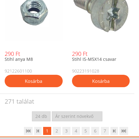
290 Ft
290 Ft
Stihl anya M8
Stihl IS-M5X14 csavar
92122601100
90223191028
271 találat
1
2
3
4
5
6
7