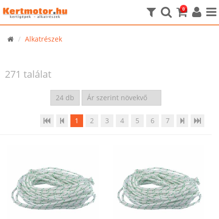
0
Alkatrészek
271 találat
1
2
3
4
5
6
7