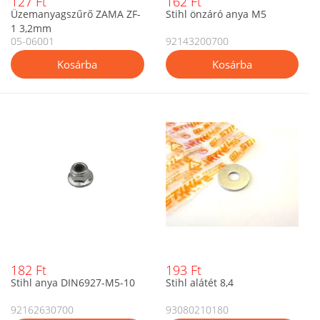
127 Ft
162 Ft
Üzemanyagszűrő ZAMA ZF-
Stihl önzáró anya M5
1 3,2mm
05-06001
92143200700
182 Ft
193 Ft
Stihl anya DIN6927-M5-10
Stihl alátét 8,4
92162630700
93080210180