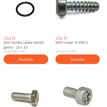
254 Ft
256 Ft
Stihl tartály sapka tömítő
Stihl csavar IS-P4x12
gyűrű - 25 x 3,5
96459487734
90744772995