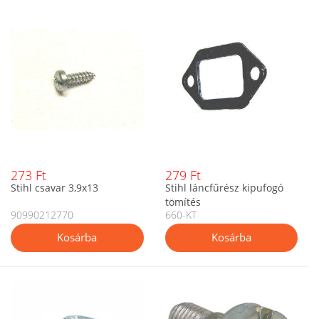
273 Ft
279 Ft
Stihl csavar 3,9x13
Stihl láncfűrész kipufogó
tömítés
90990212770
660-KT