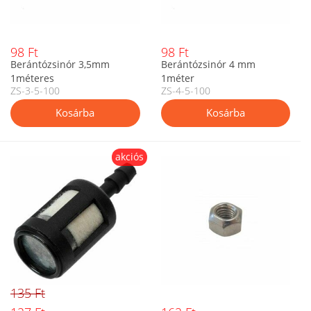
98 Ft
98 Ft
Berántózsinór 3,5mm
Berántózsinór 4 mm
1méteres
1méter
ZS-3-5-100
ZS-4-5-100
akciós
135 Ft