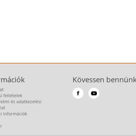
rmációk
Kövessen bennünk
at
i feltételek
elmi és adatkezelési
zat
si információk
r