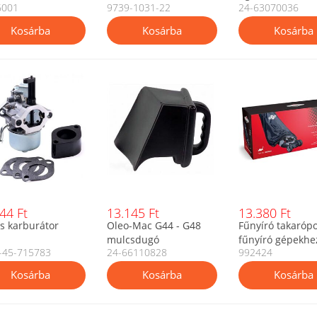
6001
9739-1031-22
24-63070036
hevederhez
44 Ft
13.145 Ft
13.380 Ft
s karburátor
Oleo-Mac G44 - G48
Fűnyíró takaróp
mulcsdugó
fűnyíró gépekhe
-45-715783
24-66110828
992424