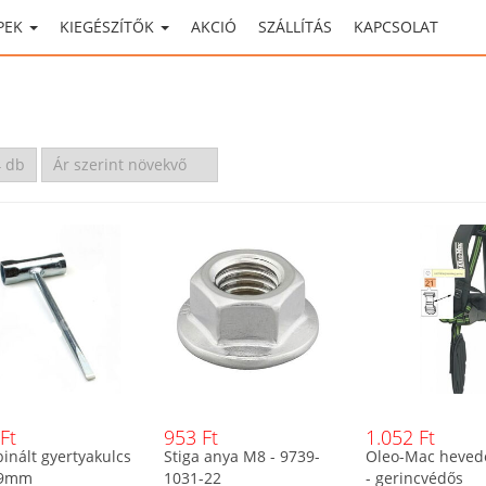
PEK
KIEGÉSZÍTŐK
AKCIÓ
SZÁLLÍTÁS
KAPCSOLAT
Ft
953 Ft
1.052 Ft
inált gyertyakulcs
Stiga anya M8 - 9739-
Oleo-Mac hevede
19mm
1031-22
- gerincvédős