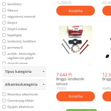
Kínai aggregátor
15-06018
03-0
60mm
láncfűrész
Kínai láncfűrész
fűkasza
Kínai földfúró - lyukfúró
négyütemü motorok
Kínai fűkasza
fűnyíró
Kínai fűnyírók
fűnyíró traktor
Kínai lombfúvó
kapálógép
3WF kínai háti motoros
lombszívó, lombfúvó
permetező
permetező
Makita
aszfalt - betonvágók -
Maruyama
vágótárcsás gépek
McCulloch
döngölő gépek
Murray
ágdaráló
Típus kategória
MPM-2 Ducati
7.644 Ft
12.3
ágvágó
Briggs lendkerék
Brigg
RK-SZEVAFÉM
damilfej
lehúzó
Alkatrészkategória
Szentkirályi gépek
19203
KARB
földfuró
Tecumseh
Áramfejlesztő - aggregátor
Motorikus alkatrészek
AGAMA
hernyótalpas szállító
Üzemanyag ellátás
Agrimotor
metszőolló
Gyújtás alkatrészei
Agris