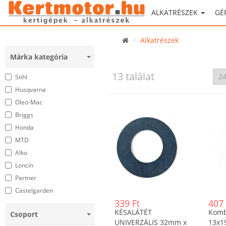
ALKATRÉSZEK
GÉ
Alkatrészek
Márka kategória
13 találat
Stihl
Husqvarna
Oleo-Mac
Briggs
Honda
MTD
Alko
Loncin
Partner
Castelgarden
339 Ft
407 
Zongshen
KÉSALÁTÉT
Komb
Csoport
Wacker
UNIVERZÁLIS 32mm x
13x