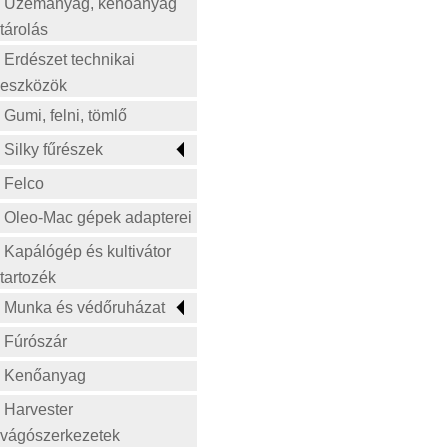
Üzemanyag, kenőanyag
Forestal
tárolás
Fullas
Erdészet technikai
Fűnyíró traktor tartozékok
eszközök
GILSON
Gumi, felni, tömlő
Greenworks
Silky fűrészek
GTM
GUTBROD-GOLF
Felco
Güde
Oleo-Mac gépek adapterei
Hazex
Hecht
Kapálógép és kultivátor
HERKULES
tartozék
Homelite
Munka és védőruházat
ISEKI
Fúrószár
John Deere
Jonsered
Kenőanyag
KARSIT
Harvester
Kasei
vágószerkezetek