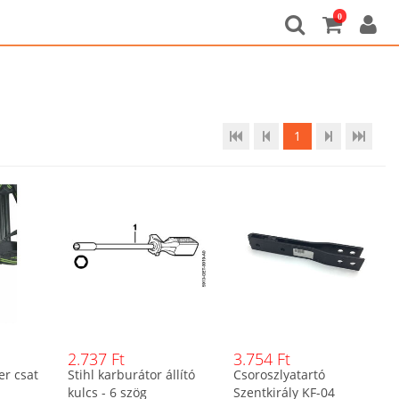
0
1
2.737 Ft
3.754 Ft
r csat
Stihl karburátor állító
Csoroszlyatartó
kulcs - 6 szög
Szentkirály KF-04