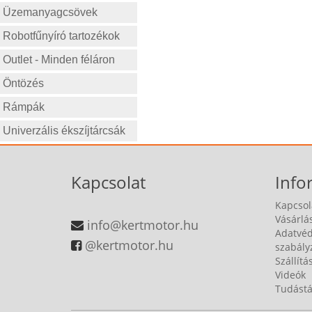
Kawasaki
Üzemanyagcsövek
Kipor
Robotfűnyíró tartozékok
Kohler
Kubota
Outlet - Minden féláron
KYNAST
Öntözés
Marci
Marina
Rámpák
Megagroup
Univerzális ékszíjtárcsák
MF-70
Misina
Motor Jikov
Kapcsolat
Info
MPM-10
Kapcsol
NAC
Vásárlás
info@kertmotor.hu
NGP
Adatvéd
@kertmotor.hu
NOMA
szabály
Szállítá
OKAY
Videók
Orion
Tudástá
Poulan