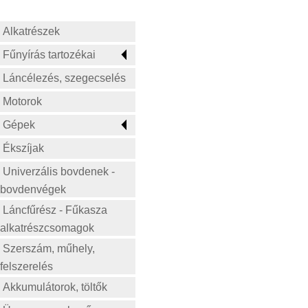
élezés
Countax
Késtartók
Alkatrészek
Craftsman
Bovden-Gázkar-
Kezelőszervek
Cub Cadet
Fűnyírás tartozékai
Ékszíjtárcsa
DAYE
Láncélezés, szegecselés
Kerekek
DECK
Kapaél-kapatag
Motorok
Dolmar
Utánfutó-vontatás és
DYM
Gépek
tartozékai
EFCO
Fúrószár tartozékok
Ékszíjak
Echo
Elektromotor
Einhell fűkasza
Univerzális bovdenek -
Kormányzás - Futómű
EINHELL KABIT
bovdenvégek
Etesia
Láncfűrész - Fűkasza
Felco
alkatrészcsomagok
Ferris
Szerszám, műhely,
FEVILL
felszerelés
FG-KOMBI
Akkumulátorok, töltők
FLEURELLE TURBOLUX
FLYMO