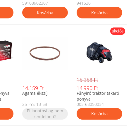
59108902307
941530
akciós
15.358 Ft
14.159 Ft
14.990 Ft
onyva
Agama ékszíj
Fűnyíró traktor takaró
z
ponyva
25-FYS-13-58
003-68050034
Pillanatnyilag nem
rendelhető!