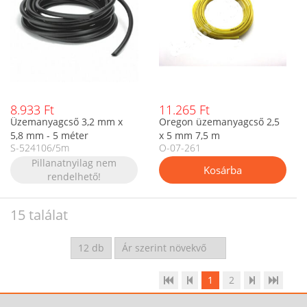
8.933 Ft
11.265 Ft
Üzemanyagcső 3,2 mm x
Oregon üzemanyagcső 2,5
5,8 mm - 5 méter
x 5 mm 7,5 m
S-524106/5m
O-07-261
Pillanatnyilag nem
rendelhető!
15 találat
1
2