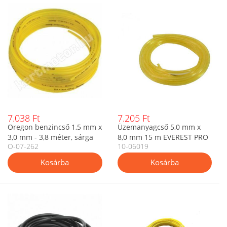
7.038 Ft
7.205 Ft
Oregon benzincső 1,5 mm x
Üzemanyagcső 5,0 mm x
3,0 mm - 3,8 méter, sárga
8,0 mm 15 m EVEREST PRO
O-07-262
10-06019
üzemanyagcső