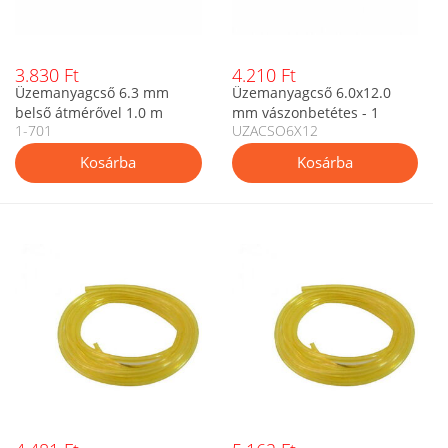
3.830 Ft
4.210 Ft
Üzemanyagcső 6.3 mm
Üzemanyagcső 6.0x12.0
belső átmérővel 1.0 m
mm vászonbetétes - 1
1-701
UZACSO6X12
hosszban
méter