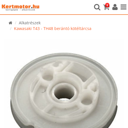
0
Alkatrészek
Kawasaki T43 - TH48 berántó kötéltárcsa