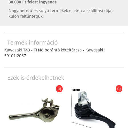
30.000 Ft felett ingyenes
Nagyméretű és súlyú termékek esetén a szállítási díjat
külön feltűntetjük!
Termék információ
Kawasaki T43 - TH48 berántó kötéltárcsa - Kawasaki :
59101.2067
Ezek is érdekelhetnek
új
új