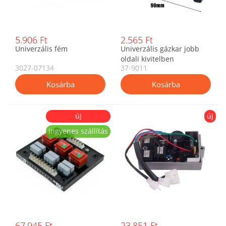
5.906 Ft
2.565 Ft
Univerzális fém
Univerzális gázkar jobb
oldali kivitelben
3027-07134
37-9011
új
új
ingyenes szállítás
67.945 Ft
23.851 Ft