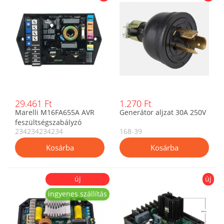
29.461 Ft
1.270 Ft
Marelli M16FA655A AVR
Generátor aljzat 30A 250V
feszültségszabályzó
234234234234
168-39
háromfázisú generátorhoz
új
új
ingyenes szállítás