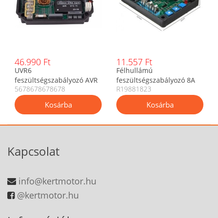
46.990 Ft
11.557 Ft
UVR6
Félhullámú
feszültségszabályozó AVR
feszültségszabályozó 8A
5678678678678
R19881823
Mecc Alte generátorhoz
háromfázisú kefe nélküli
generátorhoz
Kapcsolat
info@kertmotor.hu
@kertmotor.hu