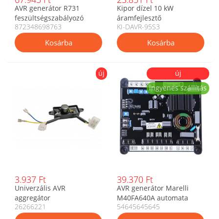
AVR generátor R731
Kipor dízel 10 kW
feszültségszabályozó
áramfejlesztő
872348698763
KI-DAVR-95S3
872348698763
feszültségszabályozó KI-
DAVR-95S3
új
új
ingyenes szállítás
3.937 Ft
39.370 Ft
Univerzális AVR
AVR generátor Marelli
aggregátor
M40FA640A automata
26266221
54645645645
feszültségszabályozó 8
feszültségszabályzó
vezetékes