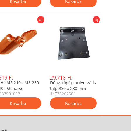
új
új
319 Ft
29.718 Ft
IHL MS 210 - MS 230
Döngölőgép univerzális
MS 250 hátsó
talp 330 x 280 mm
237901017
44736262501
gantyúház - gyári
EM