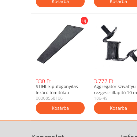
új
330 Ft
3.772 Ft
STIHL kipufogónyílás-
Aggregátor szivattyú
lezáró tömítőlap
rezgéscsillapító 10 
00008558106
186-49
nyomás- és
x 2 menet - 2 db os
vákuumvizsgálathoz
szett
0000 855 8106