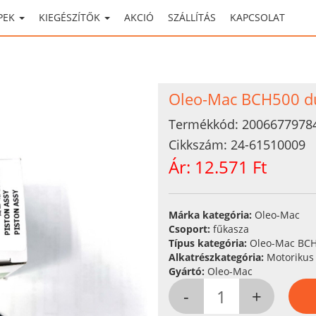
PEK
KIEGÉSZÍTŐK
AKCIÓ
SZÁLLÍTÁS
KAPCSOLAT
Oleo-Mac BCH500 d
Termékkód:
2006677978
Cikkszám:
24-61510009
Ár:
12.571 Ft
Márka kategória:
Oleo-Mac
Csoport:
fűkasza
Típus kategória:
Oleo-Mac BC
Alkatrészkategória:
Motorikus 
Gyártó:
Oleo-Mac