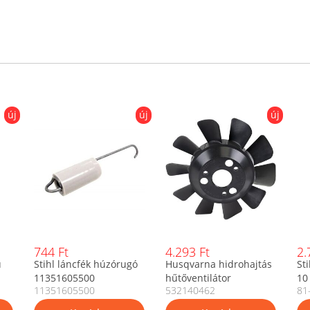
új
új
új
744 Ft
4.293 Ft
2.
ú
Stihl láncfék húzórugó
Husqvarna hidrohajtás
St
11351605500
hűtőventilátor
10
11351605500
532140462
81