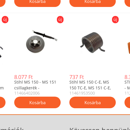
új
új
új
8.077 Ft
737 Ft
8.
Stihl MS 150 - MS 151
Stihl MS 150 C-E, MS
ST
mm
csillagkerék -
150 TC-E, MS 151 C-E,
- 
11466402006
11461953500
11
kuplungdob 3/8 Picco 6
MS 151 TC-E indító
fo
fogú (11466402006)
segédrugó
O
11461953500