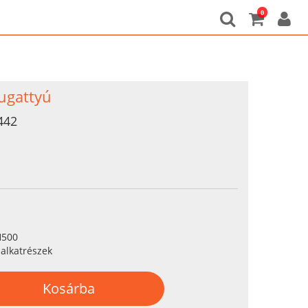
0
ugattyú
442
H500
alkatrészek