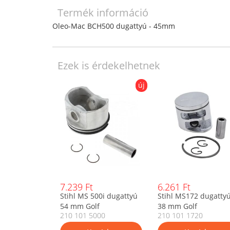
Termék információ
Oleo-Mac BCH500 dugattyú - 45mm
Ezek is érdekelhetnek
új
7.239 Ft
6.261 Ft
Stihl MS 500i dugattyú
Stihl MS172 dugatty
54 mm Golf
38 mm Golf
210 101 5000
210 101 1720
11480302013