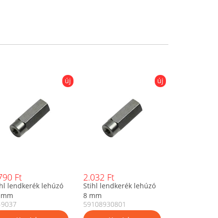
új
új
790 Ft
2.032 Ft
ihl lendkerék lehúzó
Stihl lendkerék lehúzó
 mm
8 mm
-9037
59108930801