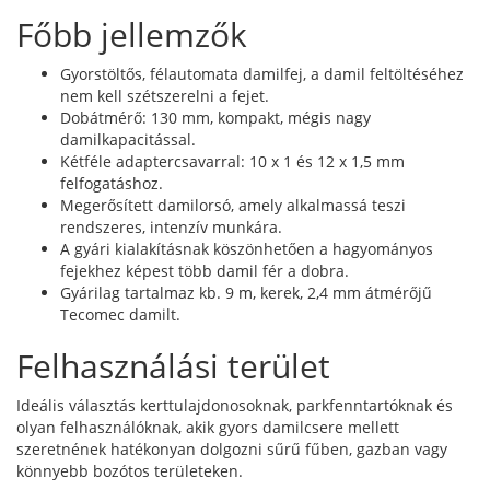
Főbb jellemzők
Gyorstöltős, félautomata damilfej, a damil feltöltéséhez
nem kell szétszerelni a fejet.
Dobátmérő: 130 mm, kompakt, mégis nagy
damilkapacitással.
Kétféle adaptercsavarral: 10 x 1 és 12 x 1,5 mm
felfogatáshoz.
Megerősített damilorsó, amely alkalmassá teszi
rendszeres, intenzív munkára.
A gyári kialakításnak köszönhetően a hagyományos
fejekhez képest több damil fér a dobra.
Gyárilag tartalmaz kb. 9 m, kerek, 2,4 mm átmérőjű
Tecomec damilt.
Felhasználási terület
Ideális választás kerttulajdonosoknak, parkfenntartóknak és
olyan felhasználóknak, akik gyors damilcsere mellett
szeretnének hatékonyan dolgozni sűrű fűben, gazban vagy
könnyebb bozótos területeken.