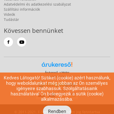
Adatvédelmi és adatkezelési szabályzat
Szállítási információk
Videók
Tudástár
Kövessen bennünket
Árukereső, a hiteles
Kedves Látogató! Sütiket (cookie) azért használunk,
vásárlási kalauz
hogy weboldalunkat még jobban az Ön személyes
igényeire szabhassuk. Szolgáltatásaink
használatával Ön beleegyezik a sütik (cookie)
alkalmazásába.
Rendben
© 2011-2021. F-Service Kft., Minden jog fenntartva