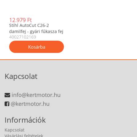
12.979 Ft
Stihl AutoCut C26-2
damilfej - gyári fűkasza fej
40027102169
Kapcsolat
info@kertmotor.hu
@kertmotor.hu
Információk
Kapcsolat
Vásárlási feltételek