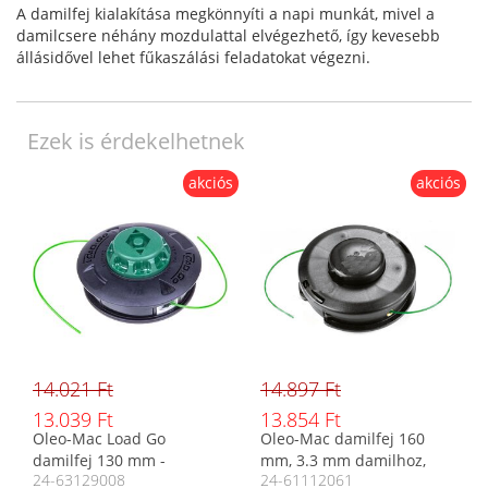
A damilfej kialakítása megkönnyíti a napi munkát, mivel a
damilcsere néhány mozdulattal elvégezhető, így kevesebb
állásidővel lehet fűkaszálási feladatokat végezni.
Ezek is érdekelhetnek
akciós
akciós
14.021 Ft
14.897 Ft
13.039 Ft
13.854 Ft
Oleo-Mac Load Go
Oleo-Mac damilfej 160
damilfej 130 mm -
mm, 3.3 mm damilhoz,
24-63129008
24-61112061
M10x1.25 anyás
anyás, 10x1.25 menet