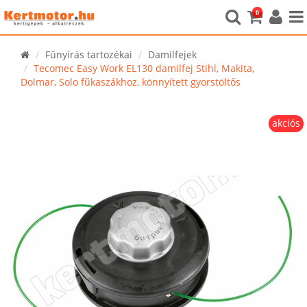
0
Fűnyírás tartozékai
Damilfejek
Tecomec Easy Work EL130 damilfej Stihl, Makita,
Dolmar, Solo fűkaszákhoz, könnyített gyorstöltős
akciós