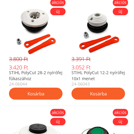
akciós
akciós
új
új
3.800 Ft
3.391 Ft
3.420 Ft
3.052 Ft
STIHL PolyCut 28-2 nyírófej
STIHL PolyCut 12-2 nyírófej
fűkaszához
10x1 menet
24-06044
24-06043
akciós
akciós
új
új