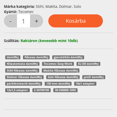
Márka kategória:
Stihl, Makita, Dolmar, Solo
Gyártó:
Tecomec
Szállítás:
Raktáron (kevesebb mint 10db)
damilfej
fűkasza damilfej
gyorstöltős damilfej
félautomata damilfej
Tecomec Easy Work
EL130 damilfej
Stihl fűkasza damilfej
Makita fűkasza damilfej
Dolmar fűkasza damilfej
Solo fűkasza damilfej
profi damilfej
parkfenntartó damilfej
130 mm damilfej
10x1 adapter
12x1,5 adapter
S-50709105
30-030000-1059