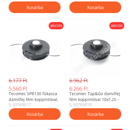
adapterrel
akciós
akciós
6.177 Ft
6.962 Ft
5.560 Ft
6.266 Ft
Tecomec SPR130 fűkasza
Tecomec Tap&Go damilfej
damilfej fém koppintóval,
fém koppintóval 10x1,25 -
S-50769017
S-50769018
adapter csavar nélkül 130
8x1,25, 130 mm
mm