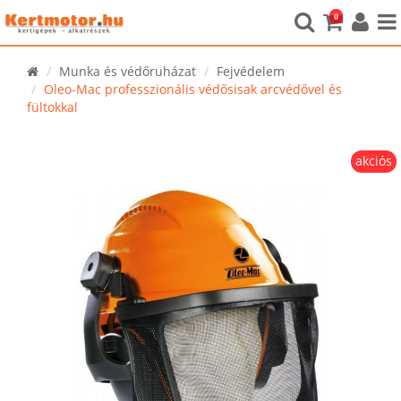
0
Munka és védőruházat
Fejvédelem
Oleo-Mac professzionális védősisak arcvédővel és
fültokkal
akciós