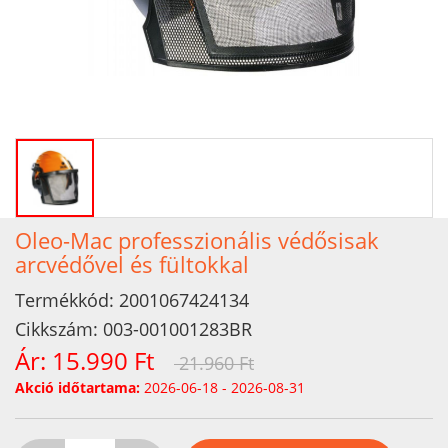
Oleo-Mac professzionális védősisak
arcvédővel és fültokkal
Termékkód:
2001067424134
Cikkszám:
003-001001283BR
Ár:
15.990 Ft
21.960 Ft
Akció időtartama:
2026-06-18 - 2026-08-31