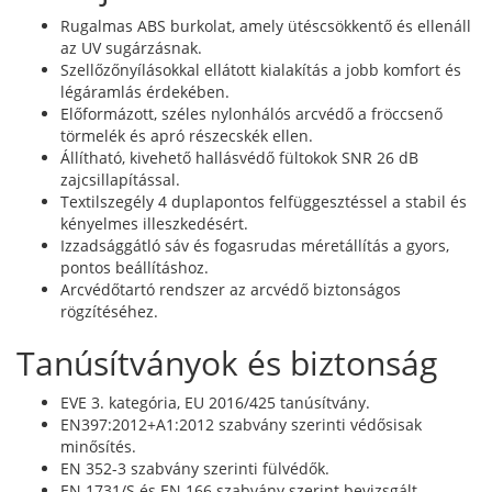
Rugalmas ABS burkolat, amely ütéscsökkentő és ellenáll
az UV sugárzásnak.
Szellőzőnyílásokkal ellátott kialakítás a jobb komfort és
légáramlás érdekében.
Előformázott, széles nylonhálós arcvédő a fröccsenő
törmelék és apró részecskék ellen.
Állítható, kivehető hallásvédő fültokok SNR 26 dB
zajcsillapítással.
Textilszegély 4 duplapontos felfüggesztéssel a stabil és
kényelmes illeszkedésért.
Izzadsággátló sáv és fogasrudas méretállítás a gyors,
pontos beállításhoz.
Arcvédőtartó rendszer az arcvédő biztonságos
rögzítéséhez.
Tanúsítványok és biztonság
EVE 3. kategória, EU 2016/425 tanúsítvány.
EN397:2012+A1:2012 szabvány szerinti védősisak
minősítés.
EN 352-3 szabvány szerinti fülvédők.
EN 1731/S és EN 166 szabvány szerint bevizsgált