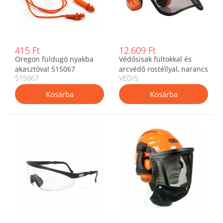
415 Ft
12.609 Ft
Oregon füldugó nyakba
Védősisak fültokkal és
akasztóval 515067
arcvédő rostéllyal, narancs
515067
VED/S