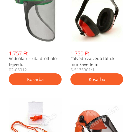
1.757 Ft
1.750 Ft
Védőálarc szita dróthálós
Fülvédő zajvédő fültok
fejvédő
munkavédelmi
02-06012
S-5135901/1
használatra