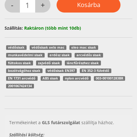
Szállítás:
Raktáron (több mint 10db)
védősisak
védősisak oelo mac
oleo mac sisak
munkavédelmi sisak
erdész sisak
arcvédős sisak
fültokos sisak
zajvédő sisak
láncfűrészhez sisak
bozótvágóhoz sisak
védősisak EN397
EN 352-3 fülvédő
EN 1731 arcvédő
ABS sisak
nylon arcvédő
003-001001283BR
2001067424134
Termékeinket a
GLS futárszolgálat
szállítja házhoz.
Szállítási költség: