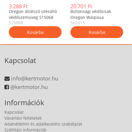
3.288 Ft
20.701 Ft
Oregon átlátszó ütésálló
Biztonsági védősisak
védőszemüveg 515068
Oregon Waipoua
515068
562413
favágáshoz
Kapcsolat
info@kertmotor.hu
@kertmotor.hu
Információk
Kapcsolat
Vásárlási feltételek
Adatvédelmi és adatkezelési szabályzat
Szállítási információk