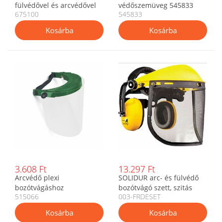
fülvédővel és arcvédővel
védőszemüveg 545833
675100
545833
3.608 Ft
13.297 Ft
Arcvédő plexi
SOLIDUR arc- és fülvédő
bozótvágáshoz
bozótvágó szett, szitás
515066
003-FRDESET
páramentes OREGON
védőálarc