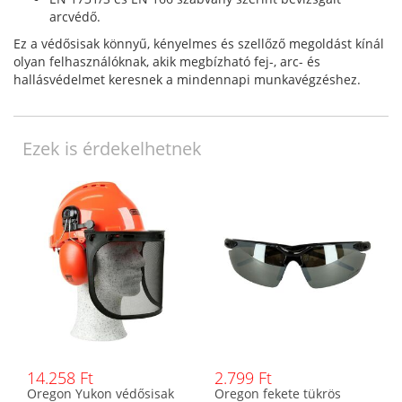
arcvédő.
Ez a védősisak könnyű, kényelmes és szellőző megoldást kínál
olyan felhasználóknak, akik megbízható fej-, arc- és
hallásvédelmet keresnek a mindennapi munkavégzéshez.
Ezek is érdekelhetnek
14.258 Ft
2.799 Ft
Oregon Yukon védősisak
Oregon fekete tükrös