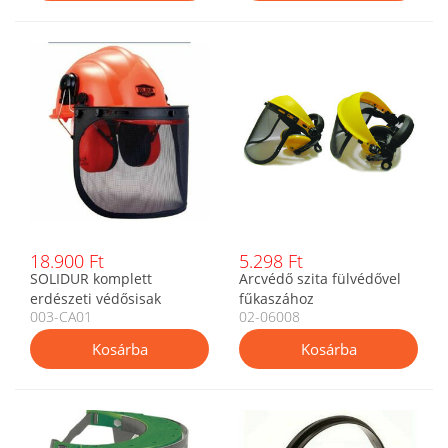
18.900 Ft
5.298 Ft
SOLIDUR komplett
Arcvédő szita fülvédővel
erdészeti védősisak
fűkaszához
003-CA01
02-06008
zajcsökkentő fülvédővel