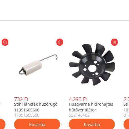
új
új
új
732 Ft
4.293 Ft
2.
ú
Stihl láncfék húzórugó
Husqvarna hidrohajtás
St
11351605500
hűtőventilátor
10
11351605500
532140462
81