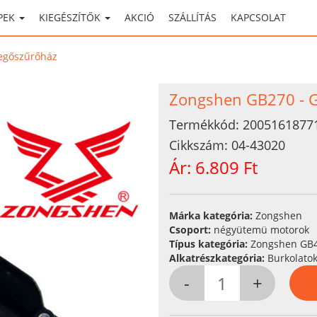
PEK
KIEGÉSZÍTŐK
AKCIÓ
SZÁLLÍTÁS
KAPCSOLAT
egőszűrőház
Zongshen GB270 - 
Termékkód:
2005161877
Cikkszám:
04-43020
Ár:
6.809 Ft
Márka kategória:
Zongshen
Csoport:
négyütemü motorok
Típus kategória:
Zongshen GB4
Alkatrészkategória:
Burkolatok