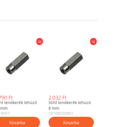
új
új
790 Ft
2.032 Ft
ihl lendkerék lehúzó
Stihl lendkerék lehúzó
 mm
8 mm
-9037
59108930801