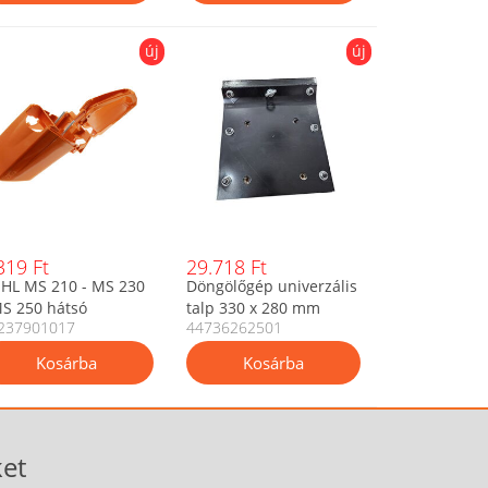
új
új
319 Ft
29.718 Ft
IHL MS 210 - MS 230
Döngölőgép univerzális
MS 250 hátsó
talp 330 x 280 mm
237901017
44736262501
gantyúház - gyári
EM
et