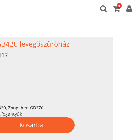
0
GB420 levegőszűrőház
117
20, Zongshen GB270
,fogantyúk