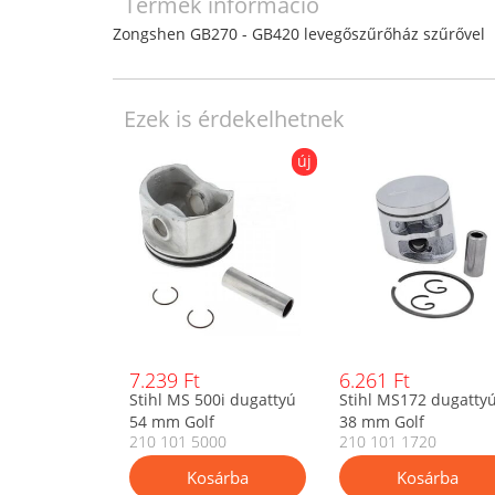
Termék információ
Zongshen GB270 - GB420 levegőszűrőház szűrővel
Ezek is érdekelhetnek
új
7.239 Ft
6.261 Ft
Stihl MS 500i dugattyú
Stihl MS172 dugatty
54 mm Golf
38 mm Golf
210 101 5000
210 101 1720
11480302013