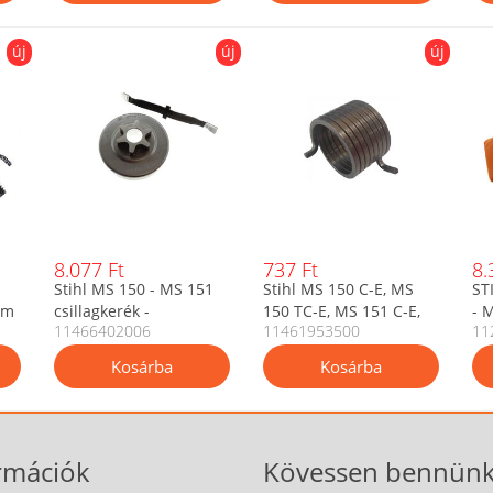
új
új
új
8.077 Ft
737 Ft
8.
Stihl MS 150 - MS 151
Stihl MS 150 C-E, MS
ST
mm
csillagkerék -
150 TC-E, MS 151 C-E,
- 
11466402006
11461953500
11
kuplungdob 3/8 Picco 6
MS 151 TC-E indító
fo
fogú (11466402006)
segédrugó
O
11461953500
rmációk
Kövessen bennünk