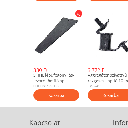
új
330 Ft
3.772 Ft
STIHL kipufogónyílás-
Aggregátor szivattyú
lezáró tömítőlap
rezgéscsillapító 10 
00008558106
186-49
nyomás- és
x 2 menet - 2 db os
vákuumvizsgálathoz
szett
0000 855 8106
Kapcsolat
Info