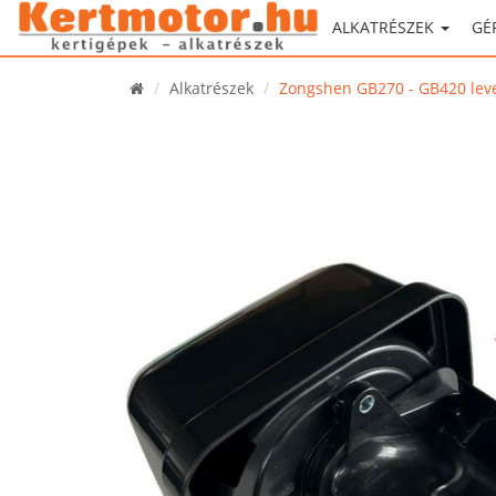
ALKATRÉSZEK
GÉ
Alkatrészek
Zongshen GB270 - GB420 lev